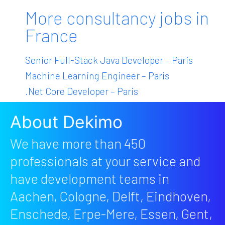
More consultancy jobs in
France
Senior Full-Stack Java Developer – Paris
Machine Learning Engineer – Paris
.Net Core Developer – Paris
About Dekimo
We have more than 450
professionals at your service and
have development teams in
Aachen, Cologne, Delft, Eindhoven,
Enschede, Erpe-Mere, Essen, Gent,