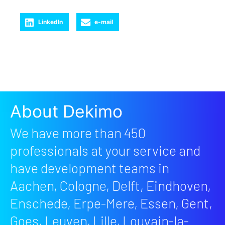
LinkedIn
e-mail
About Dekimo
We have more than 450
professionals at your service and
have development teams in
Aachen, Cologne, Delft, Eindhoven,
Enschede, Erpe-Mere, Essen, Gent,
Goes, Leuven, Lille, Louvain-la-