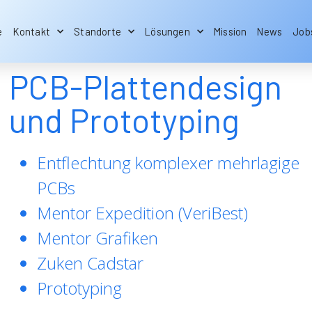
e
Kontakt
Standorte
Lösungen
Mission
News
Job
PCB-Plattendesign
und Prototyping
Entflechtung komplexer mehrlagige
PCBs
Mentor Expedition (VeriBest)
Mentor Grafiken
Zuken Cadstar
Prototyping