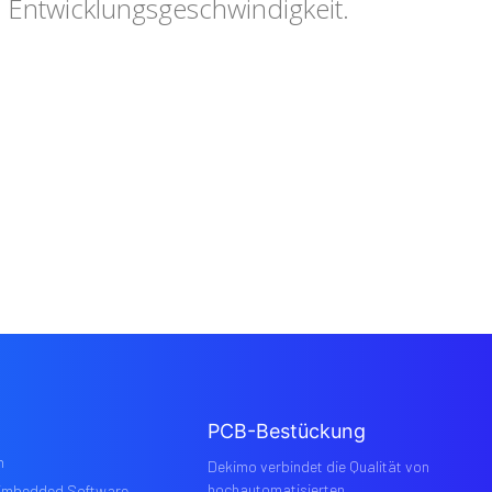
Entwicklungsgeschwindigkeit.
PCB-Bestückung
n
Dekimo verbindet die Qualität von
hochautomatisierten
Embedded Software