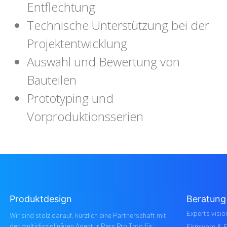
Entflechtung
Technische Unterstützung bei der
Projektentwicklung
Auswahl und Bewertung von
Bauteilen
Prototyping und
Vorproduktionsserien
Produktdesign
Beratung
Experts visio
Wir sind stolz darauf, kürzlich eine Partnerschaft mit
der multidisziplinären Agentur Pars Pro Toto für
Firmware & 